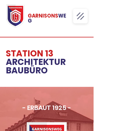
GARNISONS
WE
G
STATION 13
ARCHITEKTUR
BAUBÜRO
- ERBAUT 1925 -