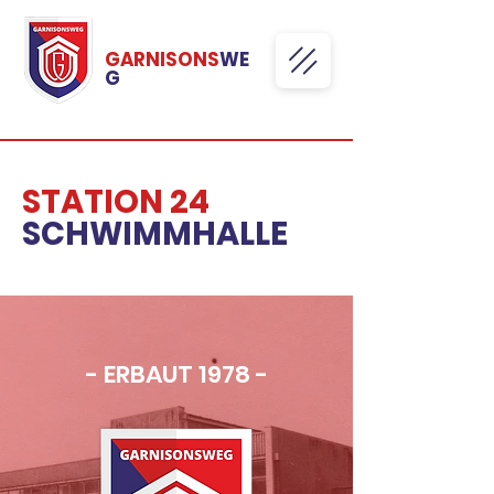
GARNISONS
WE
G
STATION 24
SCHWIMMHALLE
- ERBAUT 1978 -